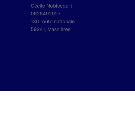
Cécile Noblecourt
0628492927
130 route nationale
59241, Masnières