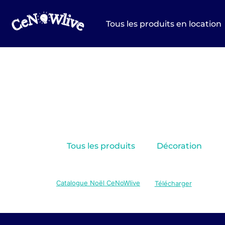
Aller
au
Tous les produits en location
contenu
Tous les produits
Décoration
Catalogue Noël CeNoWlive
Télécharger