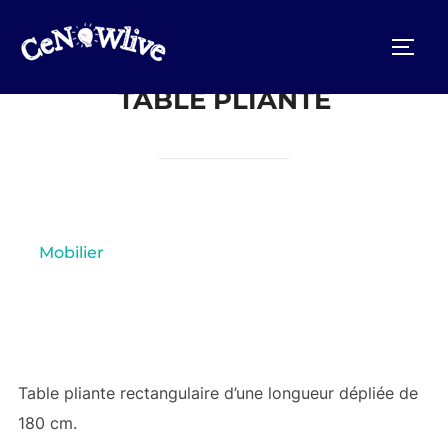
Aller
au
PERM
contenu
TABLE PLIANTE
Mobilier
Table pliante rectangulaire d’une longueur dépliée de
180 cm.