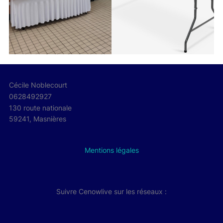
Cécile Noblecourt
0628492927
130 route nationale
59241, Masnières
Mentions légales
Suivre Cenowlive sur les réseaux :