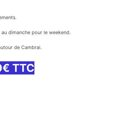
ements.
di au dimanche pour le weekend.
autour de Cambrai.
80€ TTC