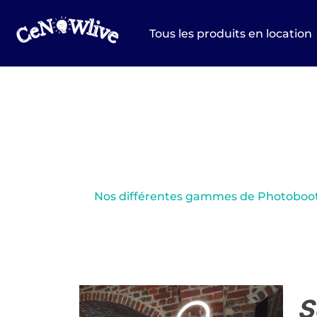
Aller
au
Tous les produits en location
contenu
Nos différentes gammes de Photoboo
S