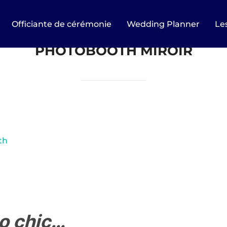
Officiante de cérémonie
Wedding Planner
Les
PHOTOBOOTH MIROIR
th
o chic…