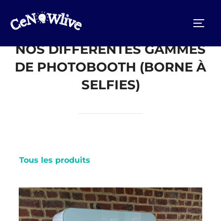
Aller
au
PERM
contenu
NOS DIFFÉRENTES GAMMES
DE PHOTOBOOTH (BORNE À
SELFIES)
Tous les produits