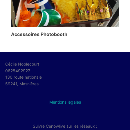
Accessoires Photobooth
Cécile Noblecourt
0628492927
130 route nationale
59241, Masnières
Mentions légales
Suivre Cenowlive sur les réseaux :