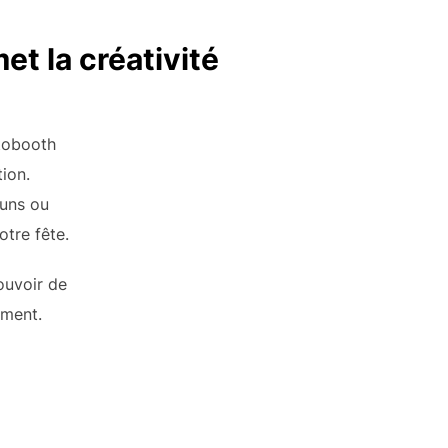
t la créativité
tobooth
ion.
funs ou
tre fête.
ouvoir de
ement.