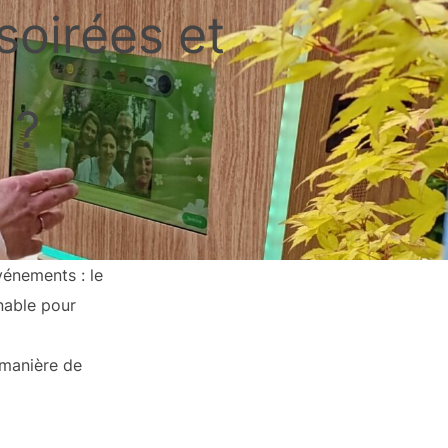
soirées et
 ?
vénements : le
nable pour
 manière de