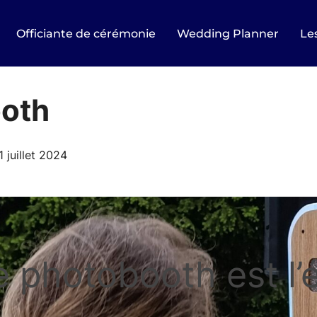
Officiante de cérémonie
Wedding Planner
Les
ooth
ublié
1 juillet 2024
e
e photobooth est l’