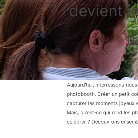
devient i
t
Aujourd’hui, interressons-nous
photobooth. Créer un petit co
capturer les moments joyeux e
Mais, qu’est-ce qui rend les 
célébrer ? Découvrons ensemb