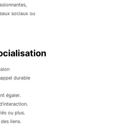
essionnantes,
éseaux sociaux ou
ocialisation
ssion
rappel durable
nt égaler.
’interaction.
iés ou plus.
des liens.