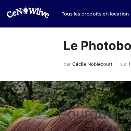
Aller
au
Tous les produits en location
contenu
Le Photob
P
par
Cécilé Noblecourt
sur
1
l
Pourquoi l